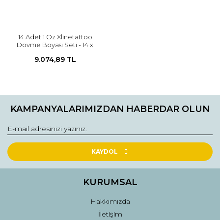
14 Adet 1 Oz Xlinetattoo
Dövme Boyası Seti - 14 x
30ml Dövme Mürekkebi +
9.074,89 TL
HEDİYELİ
KAMPANYALARIMIZDAN HABERDAR OLUN
KAYDOL
KURUMSAL
Hakkımızda
İletişim