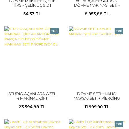
DÖVME MAKİNESİ ÇELİK
50 PARÇA MEGATRON
TİPS - ÇELİK UÇ 9 DT
DÖVME MAKİNASI SETİ -
(MICKY SHARPZ)
ÇANTALI
54,33 TL
8.953,88 TL
YENİ
YENİ
STUDIO AÇANLARA ÖZEL
DÖVME SETİ + KALICI
4 MAKİNALI ÇİFT
MAKYAJ SETİ + PİERCİNG
ADAPTÖRLÜ 61 PARÇA BIG
SETİ
23.594,88 TL
11.999,90 TL
BOSS DÖVME MAKİNASI
SETİ PROFESYONEL
YENİ