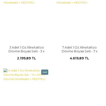
3 Adet 1 Oz Xlinetattoo
7 Adet 1 Oz Xlinetattoo
Dövme Boyası Seti - 3 x
Dövme Boyası Seti - 7 x
30ml Dövme Mürekkebi +
30ml Dövme Mürekkebi +
2.199,89 TL
4.619,89 TL
HEDİYELİ
HEDİYELİ
YENİ