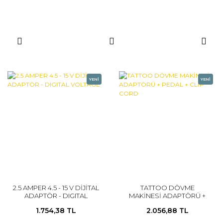
YENİ
YENİ
2.5 AMPER 4.5 - 15 V DİJİTAL
TATTOO DÖVME
ADAPTÖR - DIGITAL
MAKİNESİ ADAPTÖRÜ +
VOLTAGE
PEDAL + CLİP CORD
1.754,38 TL
2.056,88 TL